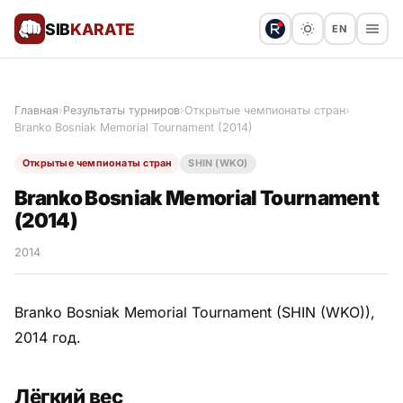
SIB
KARATE
EN
Поблагодарить
Предложить статью
🙏
Главная
›
Результаты турниров
›
Открытые чемпионаты стран
›
Branko Bosniak Memorial Tournament (2014)
Все статьи
Открытые чемпионаты стран
SHIN (WKO)
Популярное
Branko Bosniak Memorial Tournament
(2014)
Результаты турниров
2014
Анонсы мероприятий
Branko Bosniak Memorial Tournament (SHIN (WKO)),
2014 год.
История и философия
Лёгкий вес
Мастера киокушинкай