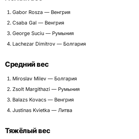
Питание
Gabor Rosza — Венгрия
Csaba Gal — Венгрия
Пояса
George Suciu — Румыния
Психология бойца
Lachezar Dimitrov — Болгария
Растяжка и ОФП
Средний вес
Терминология
Miroslav Milev — Болгария
Техника и ката
Zsolt Margithazi — Румыния
Травмы
Balazs Kovacs — Венгрия
Тренировочный процесс
Justinas Kvietka — Литва
Турниры
Тяжёлый вес
Экипировка