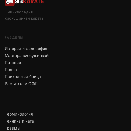
SIB
KARATE
Энциклопедия
киокушинкай каратэ
РАЗДЕЛЫ
История и философия
Мастера киокушинкай
Питание
Пояса
Психология бойца
Растяжка и ОФП
Терминология
Техника и ката
Травмы