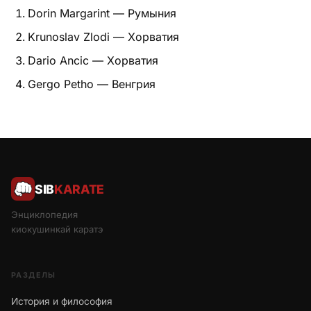
Dorin Margarint — Румыния
Krunoslav Zlodi — Хорватия
Dario Ancic — Хорватия
Gergo Petho — Венгрия
SIB
KARATE
Энциклопедия
киокушинкай каратэ
РАЗДЕЛЫ
История и философия