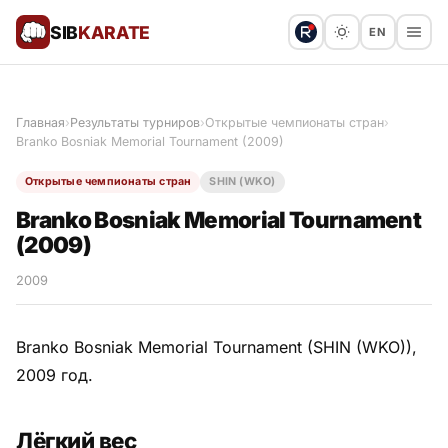
SIB
KARATE
EN
Поблагодарить
Предложить статью
🙏
Главная
›
Результаты турниров
›
Открытые чемпионаты стран
›
Branko Bosniak Memorial Tournament (2009)
Все статьи
Открытые чемпионаты стран
SHIN (WKO)
Популярное
Branko Bosniak Memorial Tournament
(2009)
Результаты турниров
2009
Анонсы мероприятий
Branko Bosniak Memorial Tournament (SHIN (WKO)),
2009 год.
История и философия
Лёгкий вес
Мастера киокушинкай