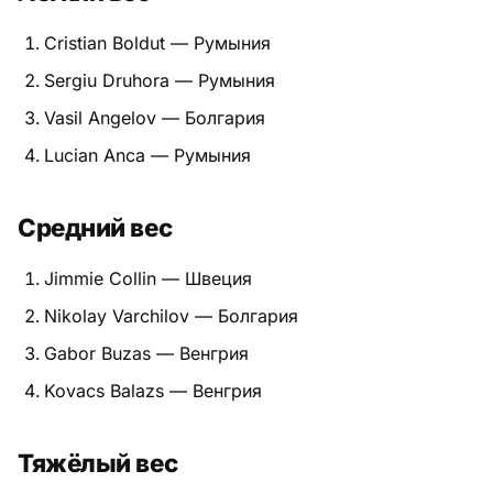
Питание
Cristian Boldut — Румыния
Sergiu Druhora — Румыния
Пояса
Vasil Angelov — Болгария
Психология бойца
Lucian Anca — Румыния
Растяжка и ОФП
Средний вес
Терминология
Jimmie Collin — Швеция
Техника и ката
Nikolay Varchilov — Болгария
Травмы
Gabor Buzas — Венгрия
Тренировочный процесс
Kovacs Balazs — Венгрия
Турниры
Тяжёлый вес
Экипировка