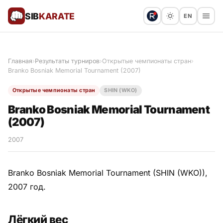
SIB
KARATE
EN
Поблагодарить
Предложить статью
🙏
Главная
›
Результаты турниров
›
Открытые чемпионаты стран
›
Branko Bosniak Memorial Tournament (2007)
Все статьи
Открытые чемпионаты стран
SHIN (WKO)
Популярное
Branko Bosniak Memorial Tournament
(2007)
Результаты турниров
2007
Анонсы мероприятий
Branko Bosniak Memorial Tournament (SHIN (WKO)),
2007 год.
История и философия
Лёгкий вес
Мастера киокушинкай