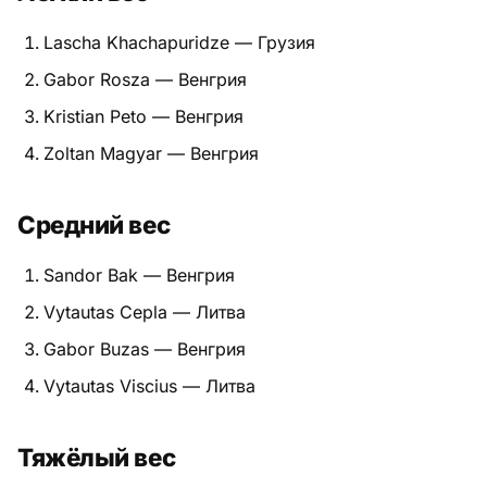
Питание
Lascha Khachapuridze — Грузия
Gabor Rosza — Венгрия
Пояса
Kristian Peto — Венгрия
Психология бойца
Zoltan Magyar — Венгрия
Растяжка и ОФП
Средний вес
Терминология
Sandor Bak — Венгрия
Техника и ката
Vytautas Cepla — Литва
Травмы
Gabor Buzas — Венгрия
Тренировочный процесс
Vytautas Viscius — Литва
Турниры
Тяжёлый вес
Экипировка