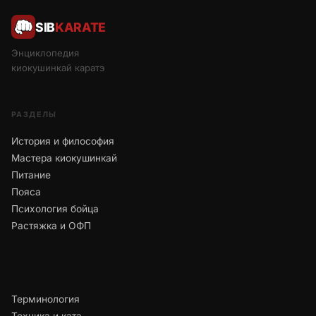
SIB
KARATE
Энциклопедия
киокушинкай каратэ
РАЗДЕЛЫ
История и философия
Мастера киокушинкай
Питание
Пояса
Психология бойца
Растяжка и ОФП
Терминология