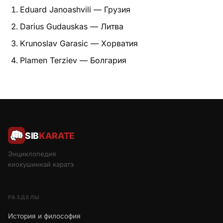
Eduard Janoashvili — Грузия
Darius Gudauskas — Литва
Krunoslav Garasic — Хорватия
Plamen Terziev — Болгария
SIB
KARATE
Энциклопедия
киокушинкай каратэ
РАЗДЕЛЫ
История и философия