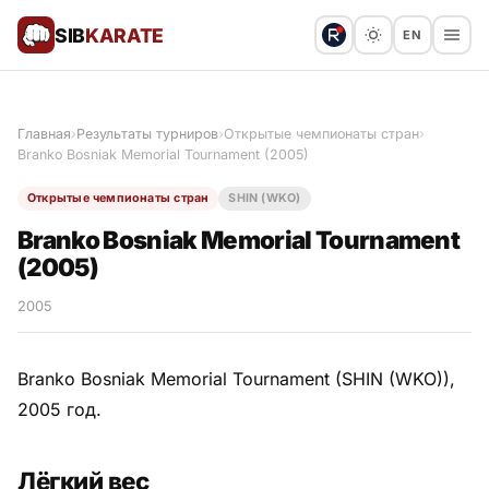
SIB
KARATE
EN
Поблагодарить
Предложить статью
🙏
Главная
›
Результаты турниров
›
Открытые чемпионаты стран
›
Branko Bosniak Memorial Tournament (2005)
Все статьи
Открытые чемпионаты стран
SHIN (WKO)
Популярное
Branko Bosniak Memorial Tournament
(2005)
Результаты турниров
2005
Анонсы мероприятий
Branko Bosniak Memorial Tournament (SHIN (WKO)),
2005 год.
История и философия
Лёгкий вес
Мастера киокушинкай