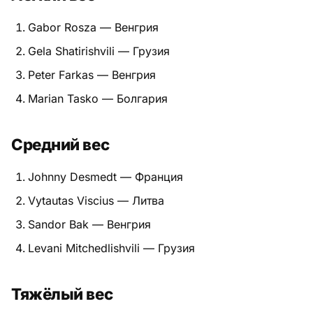
Питание
Gabor Rosza — Венгрия
Gela Shatirishvili — Грузия
Пояса
Peter Farkas — Венгрия
Психология бойца
Marian Tasko — Болгария
Растяжка и ОФП
Средний вес
Терминология
Johnny Desmedt — Франция
Техника и ката
Vytautas Viscius — Литва
Травмы
Sandor Bak — Венгрия
Тренировочный процесс
Levani Mitchedlishvili — Грузия
Турниры
Тяжёлый вес
Экипировка