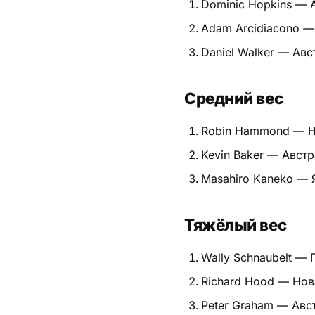
Dominic Hopkins — 
Питание
Adam Arcidiacono —
Daniel Walker — Авс
Пояса
Психология бойца
Средний вес
Растяжка и ОФП
Robin Hammond — Н
Терминология
Kevin Baker — Авст
Masahiro Kaneko — 
Техника и ката
Травмы
Тяжёлый вес
Тренировочный процесс
Wally Schnaubelt —
Турниры
Richard Hood — Нов
Peter Graham — Авс
Экипировка