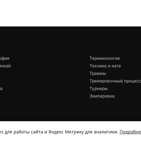
офия
Терминология
инкай
Техника и ката
Травмы
Тренировочный процес
ца
Турниры
Экипировка
s для работы сайта и Яндекс Метрику для аналитики.
Подробне
а обработку персональных данных
Согласие на рассылку
Отзыв согласия
C