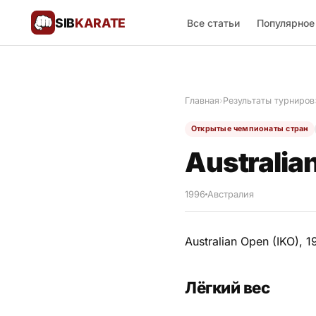
SIB
KARATE
Все статьи
Популярное
Поблагодарить
🙏
Главная
›
Результаты турниров
Все статьи
Открытые чемпионаты стран
Популярное
Australia
Результаты турниров
1996
Австралия
Анонсы мероприятий
Australian Open (IKO), 1
История и философия
Лёгкий вес
Мастера киокушинкай