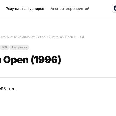
Результаты турниров
Анонсы мероприятий
›
Открытые чемпионаты стран
›
Australian Open (1996)
IKO
Австралия
n Open (1996)
996 год.