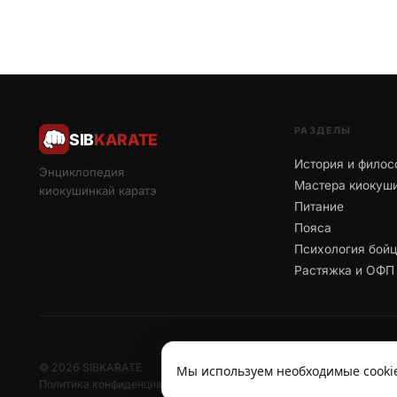
РАЗДЕЛЫ
SIB
KARATE
История и филос
Энциклопедия
Мастера киокуш
киокушинкай каратэ
Питание
Пояса
Психология бой
Растяжка и ОФП
© 2026 SIBKARATE
Мы используем необходимые cookie
Политика конфиденциальности
Отписаться от рассылок
Согласие н