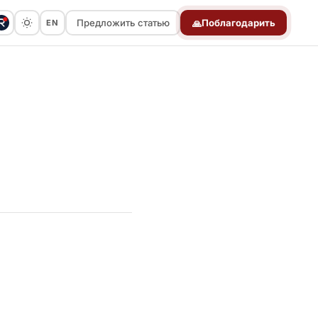
Предложить статью
Поблагодарить
EN
🙏
Предложить статью