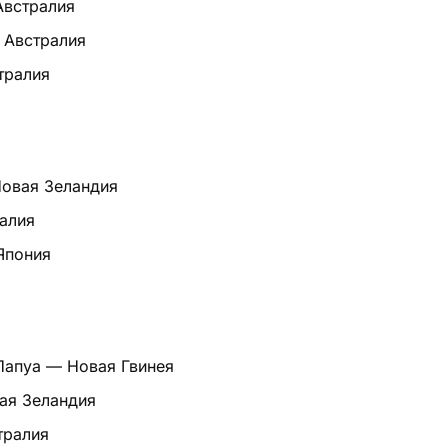
Австралия
 Австралия
тралия
овая Зеландия
ралия
Япония
 Папуа — Новая Гвинея
ая Зеландия
тралия