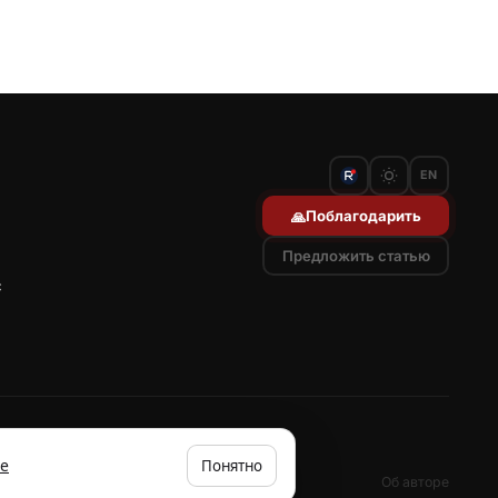
EN
Поблагодарить
🙏
Предложить статью
с
е
Понятно
ookies
Об авторе