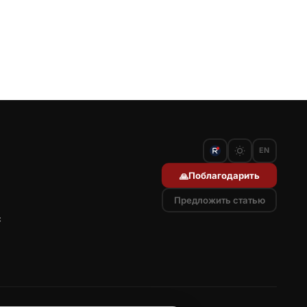
EN
Поблагодарить
🙏
Предложить статью
с