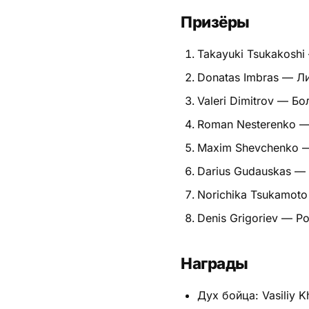
Призёры
Питание
Takayuki Tsukakoshi
Пояса
Donatas Imbras — Л
Психология бойца
Valeri Dimitrov — Бо
Растяжка и ОФП
Roman Nesterenko —
Терминология
Maxim Shevchenko 
Darius Gudauskas —
Техника и ката
Norichika Tsukamot
Травмы
Denis Grigoriev — Р
Тренировочный процесс
Награды
Турниры
Дух бойца: Vasiliy 
Экипировка