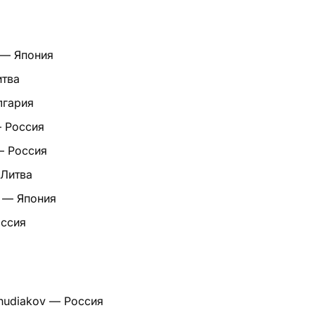
 — Япония
итва
лгария
 Россия
— Россия
 Литва
o — Япония
оссия
Khudiakov — Россия