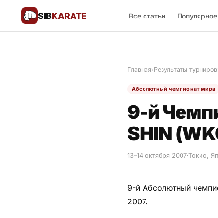
SIB
KARATE
Все статьи
Популярное
Поблагодарить
🙏
Главная
›
Результаты турниров
Все статьи
Абсолютный чемпионат мира
Популярное
9-й Чемп
Результаты турниров
SHIN (WK
Анонсы мероприятий
13–14 октября 2007
Токио, Я
9-й Абсолютный чемпио
История и философия
2007.
Мастера киокушинкай