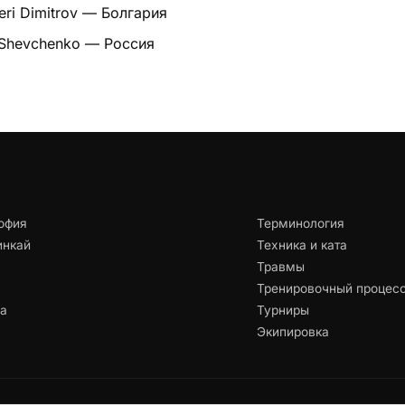
eri Dimitrov — Болгария
Shevchenko — Россия
офия
Терминология
инкай
Техника и ката
Травмы
Тренировочный процес
ца
Турниры
Экипировка