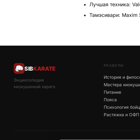
Лучшая техника: Val
Тамэсивари: Maxim 
РАЗДЕЛЫ
SIB
KARATE
История и филос
Энциклопедия
Мастера киокуш
киокушинкай каратэ
Питание
Пояса
Психология бой
Растяжка и ОФП