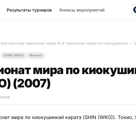
Результаты турниров
Анонсы мероприятий
›
Абсолютный чемпионат мира
›
9-й Чемпионат мира по киокушинкай — S
SHIN (WKO)
Япония
ионат мира по киокуши
O) (2007)
пония
нат мира по киокушинкай каратэ (SHIN (WKO)). Токио, 