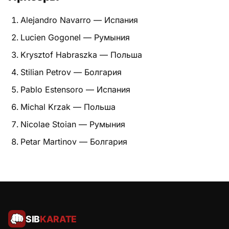
Питание
Alejandro Navarro — Испания
Lucien Gogonel — Румыния
Пояса
Krysztof Habraszka — Польша
Психология бойца
Stilian Petrov — Болгария
Растяжка и ОФП
Pablo Estensoro — Испания
Michal Krzak — Польша
Терминология
Nicolae Stoian — Румыния
Техника и ката
Petar Martinov — Болгария
Травмы
Тренировочный процесс
Турниры
SIB
KARATE
Экипировка