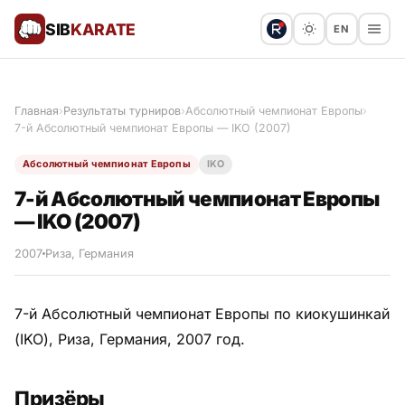
SIB
KARATE
EN
Поблагодарить
Предложить статью
🙏
Главная
›
Результаты турниров
›
Абсолютный чемпионат Европы
›
7-й Абсолютный чемпионат Европы — IKO (2007)
Все статьи
Абсолютный чемпионат Европы
IKO
Популярное
7-й Абсолютный чемпионат Европы
— IKO (2007)
Результаты турниров
2007
Риза, Германия
Анонсы мероприятий
7-й Абсолютный чемпионат Европы по киокушинкай
(IKO), Риза, Германия, 2007 год.
История и философия
Призёры
Мастера киокушинкай