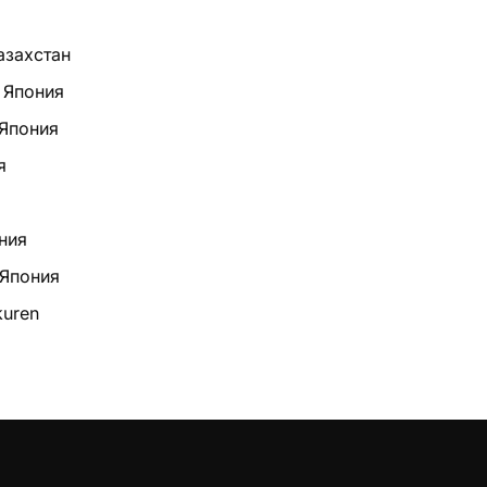
азахстан
 Япония
Япония
я
ния
 Япония
kuren