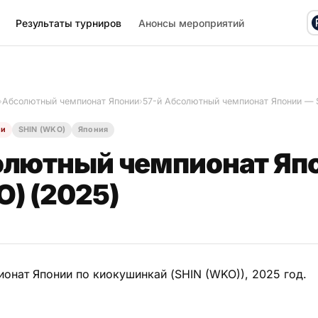
Результаты турниров
Анонсы мероприятий
›
Абсолютный чемпионат Японии
›
57-й Абсолютный чемпионат Японии — 
ии
SHIN (WKO)
Япония
олютный чемпионат Яп
O) (2025)
онат Японии по киокушинкай (SHIN (WKO)), 2025 год.