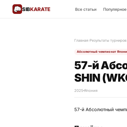
SIB
KARATE
Все статьи
Популярное
Поблагодарить
🙏
Главная
›
Результаты турниров
Все статьи
Абсолютный чемпионат Япон
Популярное
57-й Абс
Результаты турниров
SHIN (WK
Анонсы мероприятий
2025
Япония
57-й Абсолютный чемпи
История и философия
Мастера киокушинкай