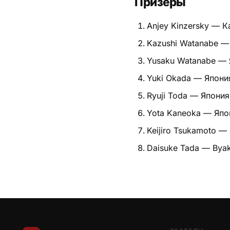
Призёры
Питание
Anjey Kinzersky — К
Пояса
Kazushi Watanabe —
Yusaku Watanabe — 
Психология бойца
Yuki Okada — Япони
Растяжка и ОФП
Ryuji Toda — Япония
Терминология
Yota Kaneoka — Япо
Keijiro Tsukamoto —
Техника и ката
Daisuke Tada — Bya
Травмы
Тренировочный процесс
Турниры
Экипировка