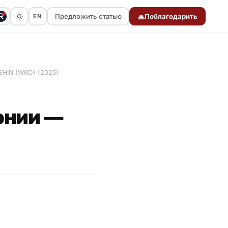
Предложить статью
Поблагодарить
EN
🙏
Предложить статью
SHIN (WKO) (2025)
онии —