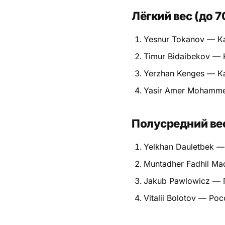
Лёгкий вес (до 70
Питание
Yesnur Tokanov — К
Пояса
Timur Bidaibekov — 
Психология бойца
Yerzhan Kenges — К
Растяжка и ОФП
Yasir Amer Mohamm
Терминология
Полусредний вес 
Техника и ката
Yelkhan Dauletbek —
Травмы
Muntadher Fadhil M
Тренировочный процесс
Jakub Pawlowicz —
Турниры
Vitalii Bolotov — Ро
Экипировка