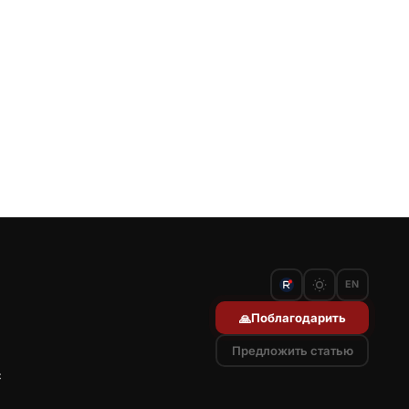
EN
Поблагодарить
🙏
Предложить статью
с