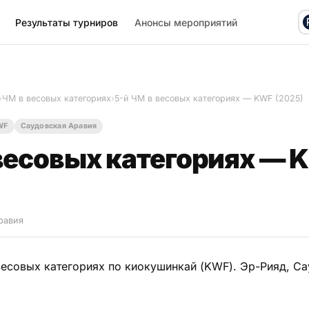
Результаты турниров
Анонсы мероприятий
›
ЧМ в весовых категориях
›
5-й ЧМ в весовых категориях — KWF (2025)
WF
Саудовская Аравия
 весовых категориях — 
равия
весовых категориях по киокушинкай (KWF). Эр-Рияд, С