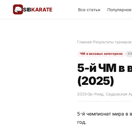
SIB
KARATE
Все статьи
Популярное
Поблагодарить
🙏
Главная
›
Результаты турниров
Все статьи
ЧМ в весовых категориях
K
Популярное
5-й ЧМ в
Результаты турниров
(2025)
Анонсы мероприятий
2025
Эр-Рияд, Саудовская А
5-й чемпионат мира в 
История и философия
год.
Мастера киокушинкай