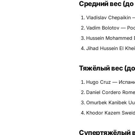
Средний вес (до 
Vladislav Chepaikin
Vadim Bolotov — Ро
Hussein Mohammed 
Jihad Hussein El Khe
Тяжёлый вес (до 
Hugo Cruz — Испан
Daniel Cordero Rom
Omurbek Kanibek Uu
Khodor Kazem Swei
Супертяжёлый ве