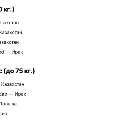
 кг.)
азахстан
Казахстан
азахстан
ed — Ирак
(до 75 кг.)
 Казахстан
adab — Ирак
 Польша
ссия