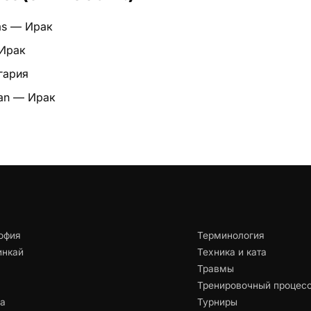
s — Ирак
 Ирак
лгария
man — Ирак
офия
Терминология
инкай
Техника и ката
Травмы
Тренировочный процес
ца
Турниры