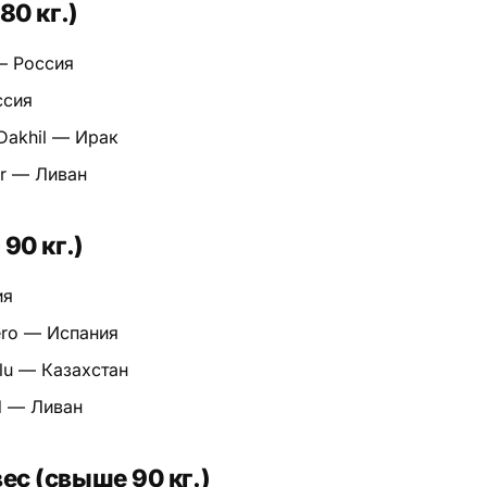
80 кг.)
 — Россия
ссия
Dakhil — Ирак
ir — Ливан
90 кг.)
ия
ero — Испания
lu — Казахстан
d — Ливан
с (свыше 90 кг.)