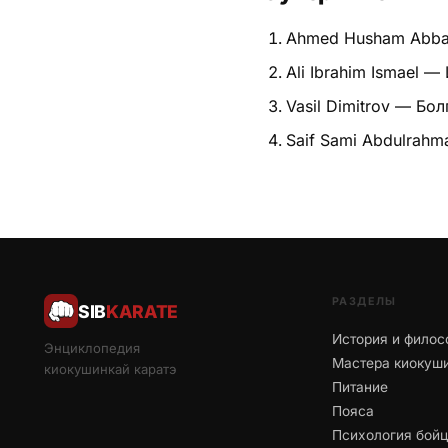
Ahmed Husham Abba
Ali Ibrahim Ismael —
Vasil Dimitrov — Бо
Saif Sami Abdulrah
РАЗДЕЛЫ
SIB
KARATE
История и филос
Энциклопедия
Мастера киокуш
киокушинкай каратэ
Питание
Пояса
Психология бой