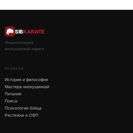
SIB
KARATE
Энциклопедия
киокушинкай каратэ
РАЗДЕЛЫ
История и философия
Мастера киокушинкай
Питание
Пояса
Психология бойца
Растяжка и ОФП