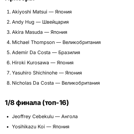
Питание
Akiyoshi Matsui — Япония
Andy Hug — Швейцария
Пояса
Akira Masuda — Япония
Психология бойца
Michael Thompson — Великобритания
Растяжка и ОФП
Ademir Da Costa — Бразилия
Hiroki Kurosawa — Япония
Терминология
Yasuhiro Shichinohe — Япония
Техника и ката
Nicholas Da Costa — Великобритания
Травмы
1/8 финала (топ-16)
Тренировочный процесс
Jeoffrey Cebekulu — Ангола
Турниры
Yosihikazu Koi — Япония
Экипировка