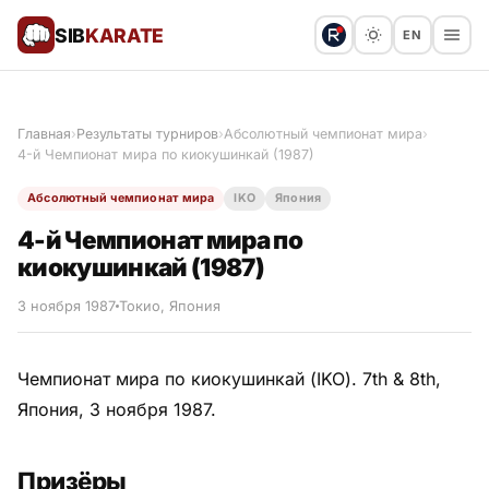
SIB
KARATE
EN
Поблагодарить
Предложить статью
🙏
Главная
›
Результаты турниров
›
Абсолютный чемпионат мира
›
4-й Чемпионат мира по киокушинкай (1987)
Все статьи
Абсолютный чемпионат мира
IKO
Япония
Популярное
4-й Чемпионат мира по
киокушинкай (1987)
Результаты турниров
3 ноября 1987
Токио, Япония
Анонсы мероприятий
Чемпионат мира по киокушинкай (IKO). 7th & 8th,
Япония, 3 ноября 1987.
История и философия
Призёры
Мастера киокушинкай