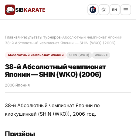
SIB
KARATE
EN
Поблагодарить
Предложить статью
🙏
Главная
›
Результаты турниров
›
Абсолютный чемпионат Японии
›
38-й Абсолютный чемпионат Японии — SHIN (WKO) (2006)
Все статьи
Абсолютный чемпионат Японии
SHIN (WKO)
Япония
Популярное
38-й Абсолютный чемпионат
Японии — SHIN (WKO) (2006)
Результаты турниров
2006
Япония
Анонсы мероприятий
38-й Абсолютный чемпионат Японии по
киокушинкай (SHIN (WKO)), 2006 год.
История и философия
Призёры
Мастера киокушинкай