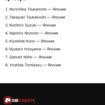
Питание
Norichika Tsukamoto — Япония
Takayuki Tsukakoshi — Япония
Пояса
Kunihiro Suzuki — Япония
Психология бойца
Naohiro Nomoto — Япония
Растяжка и ОФП
Kiyohide Kuno — Япония
Ryutaro Hirayama — Япония
Терминология
Satoshi Niiho — Япония
Техника и ката
Yoshida Tomikazu — Япония
Травмы
Тренировочный процесс
Турниры
SIB
KARATE
Экипировка