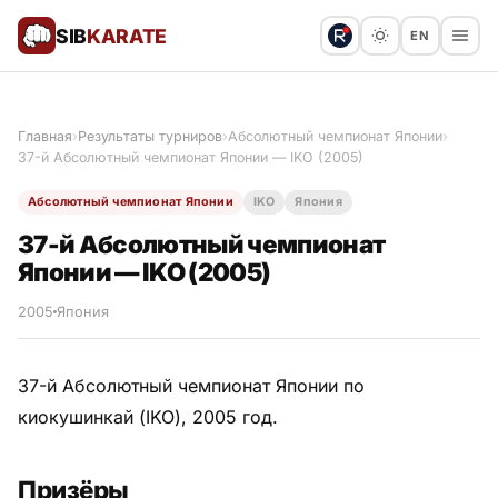
SIB
KARATE
EN
Поблагодарить
Предложить статью
🙏
Главная
›
Результаты турниров
›
Абсолютный чемпионат Японии
›
37-й Абсолютный чемпионат Японии — IKO (2005)
Все статьи
Абсолютный чемпионат Японии
IKO
Япония
Популярное
37-й Абсолютный чемпионат
Японии — IKO (2005)
Результаты турниров
2005
Япония
Анонсы мероприятий
37-й Абсолютный чемпионат Японии по
киокушинкай (IKO), 2005 год.
История и философия
Призёры
Мастера киокушинкай