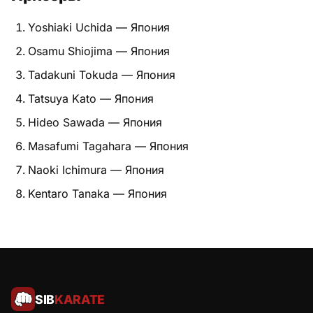
Питание
Yoshiaki Uchida — Япония
Osamu Shiojima — Япония
Пояса
Tadakuni Tokuda — Япония
Психология бойца
Tatsuya Kato — Япония
Растяжка и ОФП
Hideo Sawada — Япония
Masafumi Tagahara — Япония
Терминология
Naoki Ichimura — Япония
Техника и ката
Kentaro Tanaka — Япония
Травмы
Тренировочный процесс
Турниры
SIB
KARATE
Экипировка