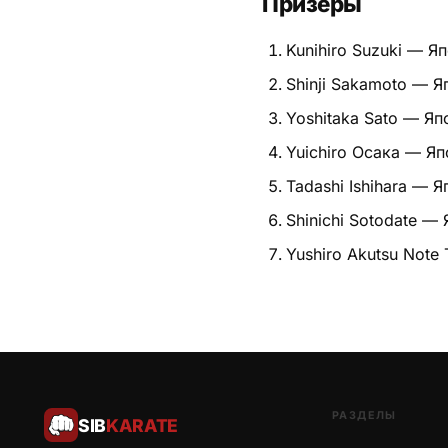
Призёры
Питание
Kunihiro Suzuki — Я
Пояса
Shinji Sakamoto — Я
Yoshitaka Sato — Яп
Психология бойца
Yuichiro Осака — Яп
Растяжка и ОФП
Tadashi Ishihara — 
Терминология
Shinichi Sotodate —
Yushiro Akutsu Note 
Техника и ката
Травмы
Тренировочный процесс
Турниры
РАЗДЕЛЫ
SIB
KARATE
Экипировка