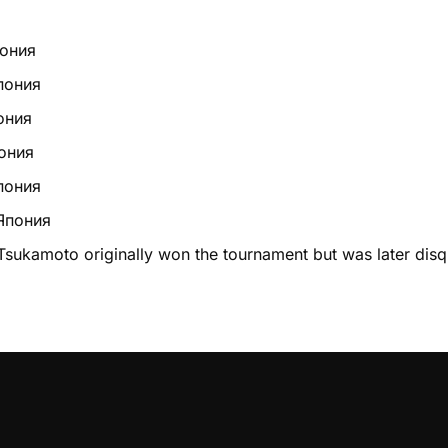
пония
пония
ония
ония
Япония
 Япония
Tsukamoto originally won the tournament but was later dis