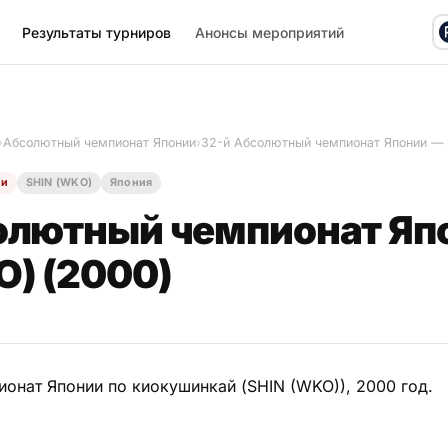
Результаты турниров
Анонсы мероприятий
›
Абсолютный чемпионат Японии
›
32-й Абсолютный чемпионат Японии — 
ии
SHIN (WKO)
Япония
олютный чемпионат Яп
O) (2000)
онат Японии по киокушинкай (SHIN (WKO)), 2000 год.