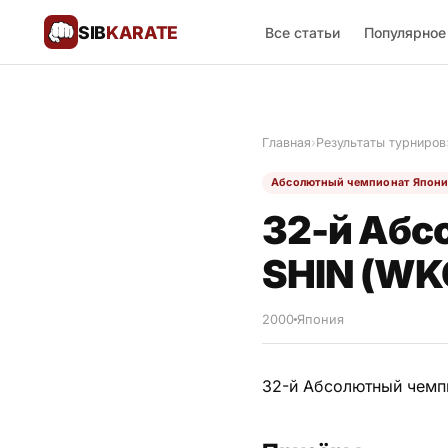
SIB
KARATE
Все статьи
Популярное
Поблагодарить
🙏
Главная
›
Результаты турниров
Все статьи
Абсолютный чемпионат Япон
Популярное
32-й Абс
Результаты турниров
SHIN (WK
Анонсы мероприятий
2000
Япония
32-й Абсолютный чемпи
История и философия
Мастера киокушинкай