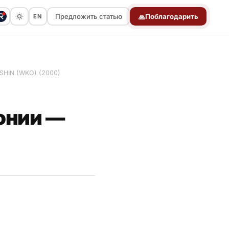
Предложить статью
Поблагодарить
EN
🙏
Предложить статью
SHIN (WKO) (2000)
онии —