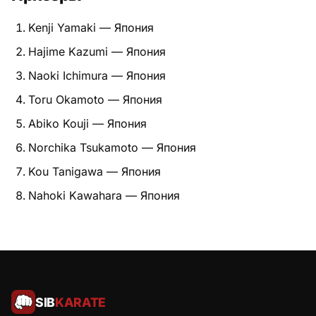
Питание
Kenji Yamaki — Япония
Hajime Kazumi — Япония
Пояса
Naoki Ichimura — Япония
Психология бойца
Toru Okamoto — Япония
Растяжка и ОФП
Abiko Kouji — Япония
Norchika Tsukamoto — Япония
Терминология
Kou Tanigawa — Япония
Техника и ката
Nahoki Kawahara — Япония
Травмы
Тренировочный процесс
Турниры
SIB
KARATE
Экипировка