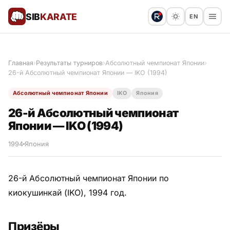
SIB
KARATE
EN
Поблагодарить
Предложить статью
🙏
Главная
›
Результаты турниров
›
Абсолютный чемпионат Японии
›
26-й Абсолютный чемпионат Японии — IKO (1994)
Все статьи
Абсолютный чемпионат Японии
IKO
Япония
Популярное
26-й Абсолютный чемпионат
Японии — IKO (1994)
Результаты турниров
1994
Япония
Анонсы мероприятий
26-й Абсолютный чемпионат Японии по
киокушинкай (IKO), 1994 год.
История и философия
Призёры
Мастера киокушинкай