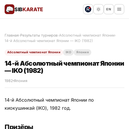
SIB
KARATE
EN
Поблагодарить
Предложить статью
🙏
Главная
›
Результаты турниров
›
Абсолютный чемпионат Японии
›
14-й Абсолютный чемпионат Японии — IKO (1982)
Все статьи
Абсолютный чемпионат Японии
IKO
Япония
Популярное
14-й Абсолютный чемпионат Японии
— IKO (1982)
Результаты турниров
1982
Япония
Анонсы мероприятий
14-й Абсолютный чемпионат Японии по
киокушинкай (IKO), 1982 год.
История и философия
Призёры
Мастера киокушинкай