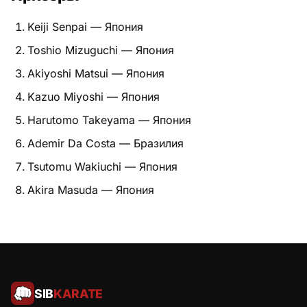
Питание
Keiji Senpai — Япония
Toshio Mizuguchi — Япония
Пояса
Akiyoshi Matsui — Япония
Психология бойца
Kazuo Miyoshi — Япония
Растяжка и ОФП
Harutomo Takeyama — Япония
Ademir Da Costa — Бразилия
Терминология
Tsutomu Wakiuchi — Япония
Техника и ката
Akira Masuda — Япония
Травмы
Тренировочный процесс
Турниры
SIB
KARATE
Экипировка