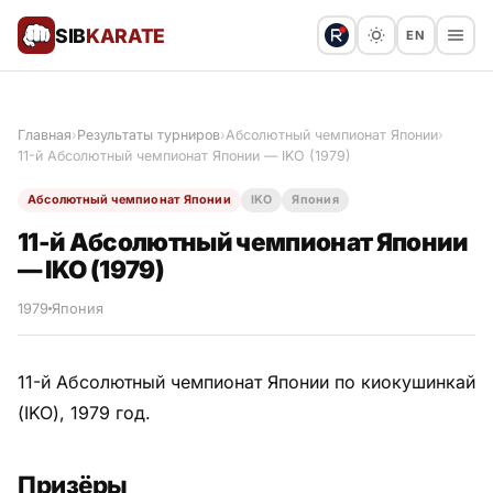
SIB
KARATE
EN
Поблагодарить
Предложить статью
🙏
Главная
›
Результаты турниров
›
Абсолютный чемпионат Японии
›
11-й Абсолютный чемпионат Японии — IKO (1979)
Все статьи
Абсолютный чемпионат Японии
IKO
Япония
Популярное
11-й Абсолютный чемпионат Японии
— IKO (1979)
Результаты турниров
1979
Япония
Анонсы мероприятий
11-й Абсолютный чемпионат Японии по киокушинкай
(IKO), 1979 год.
История и философия
Призёры
Мастера киокушинкай