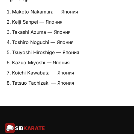
Питание
Makoto Nakamura — Япония
Keiji Sanpei — Япония
Пояса
Takashi Azuma — Япония
Психология бойца
Toshiro Noguchi — Япония
Растяжка и ОФП
Tsuyoshi Hiroshige — Япония
Kazuo Miyoshi — Япония
Терминология
Koichi Kawabata — Япония
Техника и ката
Tatsuo Tachizaki — Япония
Травмы
Тренировочный процесс
Турниры
SIB
KARATE
Экипировка