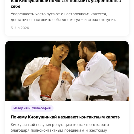
Как Киокушинкай помогает повысить уверенность в
себе
Уверенность часто путают с настроением: кажется,
достаточно настроить себя «я смогу» – и страх отступит.…
5 Jun 2026
История и философия
Почему Киокушинкай называют контактным каратэ
Киокушинкай получил репутацию контактного каратэ
благодаря полноконтактным поединкам и жёсткому