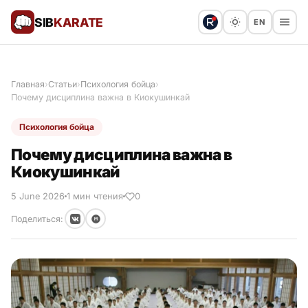
SIB
KARATE
EN
Поблагодарить
Предложить статью
🙏
Главная
›
Статьи
›
Психология бойца
›
Почему дисциплина важна в Киокушинкай
Все статьи
Психология бойца
Популярное
Почему дисциплина важна в
Киокушинкай
Результаты турниров
5 June 2026
1 мин чтения
0
Анонсы мероприятий
Поделиться:
История и философия
Мастера киокушинкай