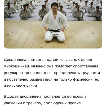
Питание
Пояса
Психология бойца
Растяжка и ОФП
Терминология
Дисциплина считается одной из главных основ
Техника и ката
Киокушинкай. Именно она помогает спортсменам
Травмы
регулярно тренироваться, преодолевать трудности
и постепенно развиваться не только физически, но
Тренировочный процесс
и психологически.
Турниры
В додзё дисциплина проявляется во всём: в
уважении к тренеру, соблюдении правил
Экипировка