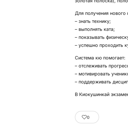
золотая полоска), пол
Для получения нового 
– знать технику;
– выполнять ката;
– показывать физическ
– успешно проходить к
Система кю помогает:
– отслеживать прогрес
– мотивировать ученик
– поддерживать дисцип
В Киокушинкай экзамен
0