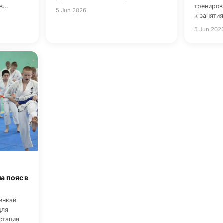
ов…
трениров
5 Jun 2026
к заняти
5 Jun 202
а пояс в
инкай
для
стация