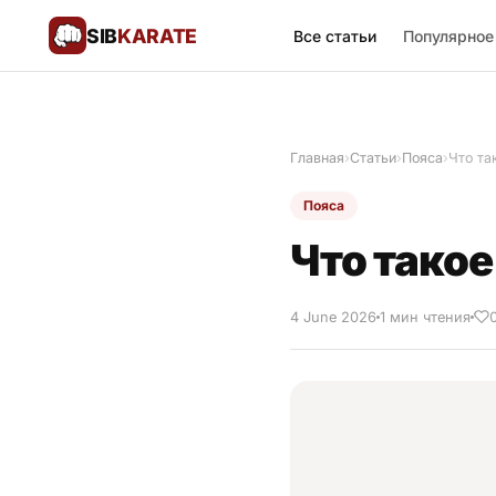
SIB
KARATE
Все статьи
Популярное
Поблагодарить
🙏
Главная
›
Статьи
›
Пояса
›
Что та
Все статьи
Пояса
Популярное
Что такое
Результаты турниров
4 June 2026
1 мин чтения
Анонсы мероприятий
История и философия
Мастера киокушинкай