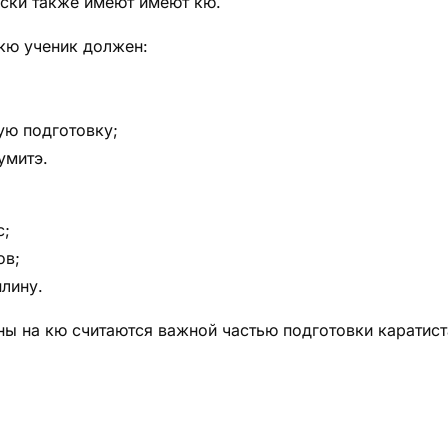
оски также имеют имеют кю.
кю ученик должен:
ую подготовку;
умитэ.
с;
ов;
лину.
ы на кю считаются важной частью подготовки каратист